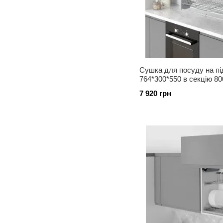
Cушка для посуду на пі
764*300*550 в секцію 80
5182 С
7 920 грн