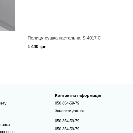
Полиця-сушка настольна, S-4017 С
1 440 грн
Контактна інформація
нету
050 854-59-79
Замовити дзвінок
050 854-59-79
ставка
050 854-59-79
вернення