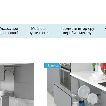
Аксесуари
Меблеві
Предмети інтер`єру,
для ванної
ручки гачки
вироби з металу
Новинка