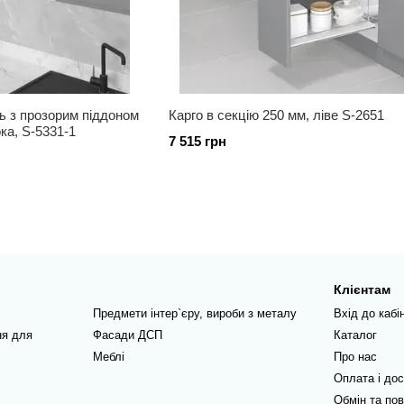
ь з прозорим піддоном
Карго в секцію 250 мм, ліве S-2651
ка, S-5331-1
7 515 грн
Клієнтам
Предмети інтер`єру, вироби з металу
Вхід до кабі
ня для
Фасади ДСП
Каталог
Меблі
Про нас
Оплата і до
Обмін та по