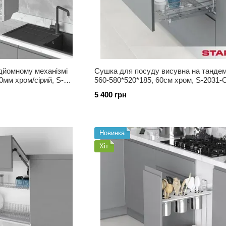
дйомному механізмі
Сушка для посуду висувна на танде
0мм хром/сірий, S-
560-580*520*185, 60см хром, S-2031-
5 400 грн
Новинка
Хіт