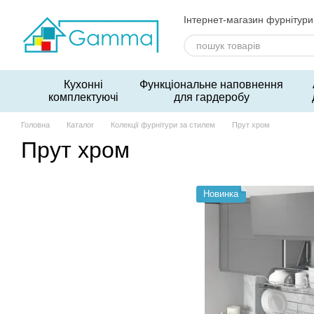
Перейти до основного контенту
Інтернет-магазин фурнітури
Кухонні
Функціональне наповнення
комплектуючі
для гардеробу
Головна
Каталог
Колекції фурнітури за стилем
Прут хром
Прут хром
Новинка