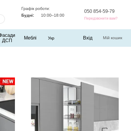
Графік роботи:
050 854-59-79
Будні:
10:00–18:00
Передзвонити вам?
Фасади
Меблі
Вхід
Мій кошик
Укр
ДСП