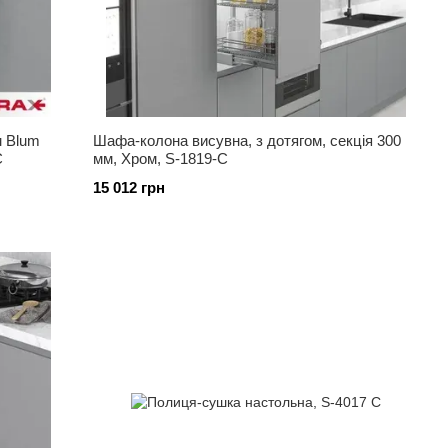
м Blum
Шафа-колона висувна, з дотягом, секція 300
C
мм, Хром, S-1819-С
15 012 грн