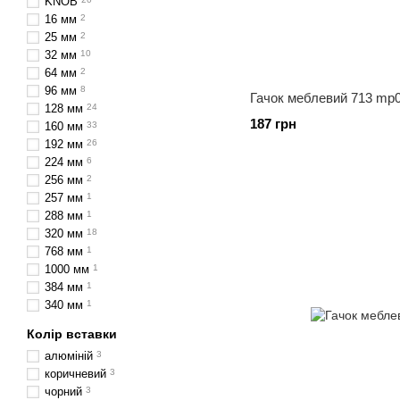
KNOB
16 мм
2
25 мм
2
32 мм
10
64 мм
2
96 мм
8
Гачок меблевий 713 mp
128 мм
24
187 грн
160 мм
33
192 мм
26
224 мм
6
256 мм
2
257 мм
1
288 мм
1
320 мм
18
768 мм
1
1000 мм
1
384 мм
1
340 мм
1
Колір вставки
алюміній
3
коричневий
3
чорний
3