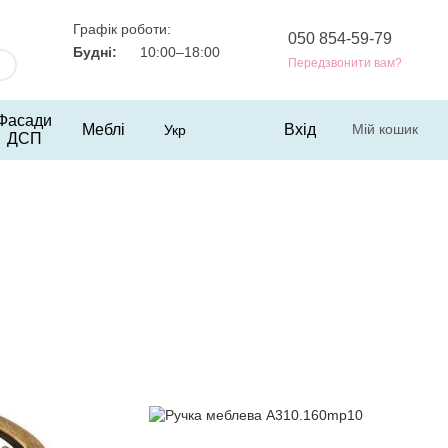
Графік роботи:
050 854-59-79
Будні:
10:00–18:00
Передзвонити вам?
Фасади
Меблі
Вхід
Мій кошик
Укр
ДСП