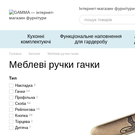
Перейти до основного контенту
Інтернет-магазин фурнітури
Кухонні
Функціональне наповнення
комплектуючі
для гардеробу
Головна
Каталог
Меблеві ручки гачки
Меблеві ручки гачки
Тип
Накладка
3
Гачки
24
Профільна
1
Скоба
64
Рейлінгова
10
Кнопка
26
Торцева
1
Дитяча
7