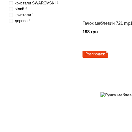
кристали SWAROVSKI
1
білий
4
кристали
1
дерево
1
Гачок меблевий 721 mp
198 грн
Розпродаж