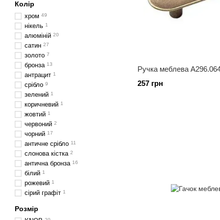
Колір
хром
49
нікель
1
алюміній
20
сатин
27
золото
7
бронза
13
Ручка меблева А296.06
антрацит
1
257 грн
срібло
9
зелений
1
коричневий
1
жовтий
1
червоний
2
чорний
17
античне срібло
11
слонова кістка
2
антична бронза
16
білий
1
рожевий
1
сірий графіт
1
Розмір
20