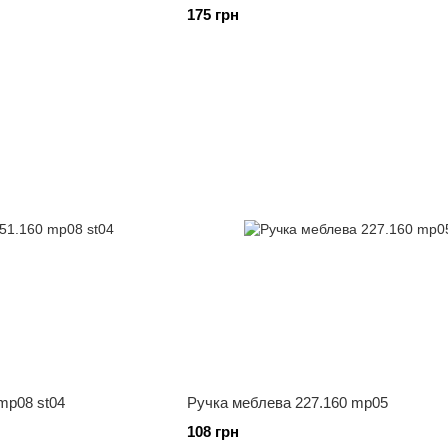
175 грн
mp08 st04
Ручка меблева 227.160 mp05
108 грн