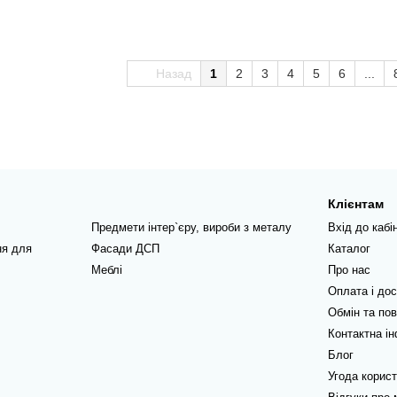
Назад
1
2
3
4
5
6
...
Клієнтам
Предмети інтер`єру, вироби з металу
Вхід до кабі
ня для
Фасади ДСП
Каталог
Меблі
Про нас
Оплата і до
Обмін та по
Контактна і
Блог
Угода корис