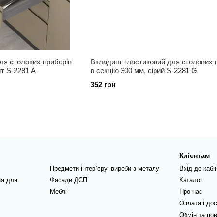
ля столових приборів
Вкладиш пластиковий для столових 
ит S-2281 А
в секцію 300 мм, сірий S-2281 G
352 грн
Клієнтам
Предмети інтер`єру, вироби з металу
Вхід до кабі
ня для
Фасади ДСП
Каталог
Меблі
Про нас
Оплата і до
Обмін та по