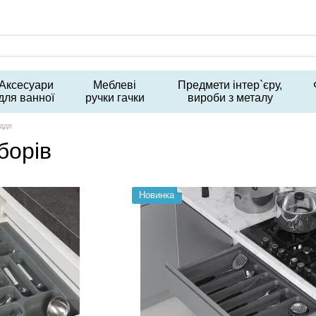
Аксесуари
Меблеві
Предмети інтер`єру,
для ванної
ручки гачки
вироби з металу
аддя
борів
Новинка