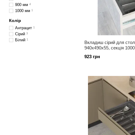
900 мм
4
1000 мм
1
Колір
Антрацит
1
Сірий
3
Білий
1
Вкладиш сірий для стол
940х490х55, секція 100
923 грн