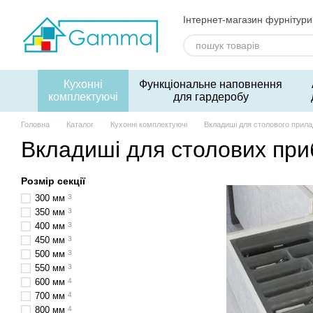
Перейти до основного контенту
Інтернет-магазин фурнітури
Кухонні
Функціональне наповнення
комплектуючі
для гардеробу
Головна
Каталог
Кухонні комплектуючі
Вкладиші для столового прил
Вкладиші для столових при
Розмір секції
300 мм
3
350 мм
3
400 мм
3
450 мм
3
500 мм
3
550 мм
3
600 мм
4
700 мм
4
800 мм
4