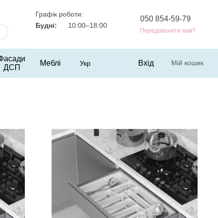
Графік роботи:
050 854-59-79
Будні:
10:00–18:00
Передзвонити вам?
Фасади
Меблі
Вхід
Мій кошик
Укр
ДСП