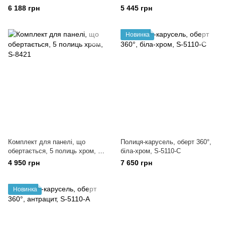
кріпленням на фасаді для
кріпленням на фасаді для
6 188 грн
5 445 грн
ванної кімнати, S-8411
ванної кімнати, S-8401
Новинка
Комплект для панелі, що
Полиця-карусель, оберт 360°,
обертається, 5 полиць хром, S-
біла-хром, S-5110-C
8421
4 950 грн
7 650 грн
Новинка