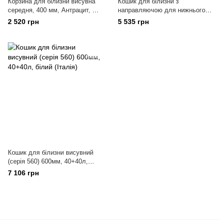
Корзина для білизни висувна
Кошик для білизни з
середня, 400 мм, Антрацит, S-
направляючою для нижнього
6351-A
кріплення 340х470х550, корпус
2 520 грн
5 535 грн
400мм, хром, S-8053 C
Кошик для білизни висувний
(серія 560) 600мм, 40+40л,
білий (Італія)
7 106 грн