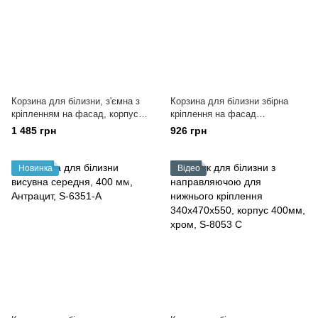
Корзина для білизни, з'ємна з
Корзина для білизни збірна
кріпленням на фасад, корпус
кріплення на фасад
300мм, хром , S-8111
230х260х500, корпус 300мм,
1 485 грн
926 грн
хром, S-8121
Новинка
Відео