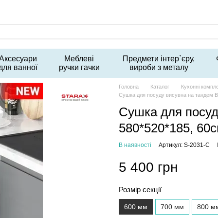
Аксесуари
Меблеві
Предмети інтер`єру,
для ванної
ручки гачки
вироби з металу
Головна
Каталог
Кухонні компл
Сушка для посуду висувна на тандем B
Сушка для посуд
580*520*185, 60
В наявності
Артикул: S-2031-C
5 400 грн
Розмір секції
600 мм
700 мм
800 м