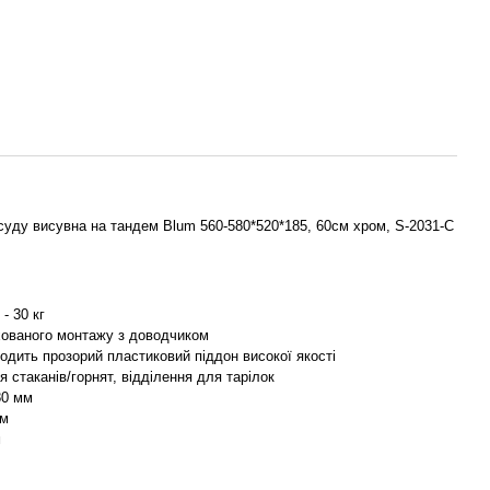
уду висувна на тандем Blum 560-580*520*185, 60см хром, S-2031-C
- 30 кг
хованого монтажу з доводчиком
одить прозорий пластиковий піддон високої якості
я стаканів/горнят, відділення для тарілок
80 мм
мм
м