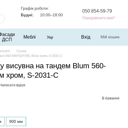
Графік роботи:
050 854-59-79
Будні:
10:00–18:00
Передзвонити вам?
Фасади
Меблі
Вхід
Мій кошик
Укр
ДСП
ектуючі
Сушки
lum 560-580*520*185, 60см хром, S-2031-C
у висувна на тандем Blum 560-
см хром, S-2031-C
Написати відгук
В бажання
м
900 мм