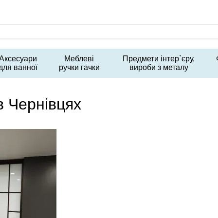
Аксесуари
Меблеві
Предмети інтер`єру,
для ванної
ручки гачки
вироби з металу
 Чернівцях