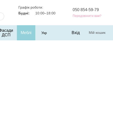
Графік роботи:
050 854-59-79
Будні:
10:00–18:00
Передзвонити вам?
Фасади
Меблі
Вхід
Мій кошик
Укр
ДСП