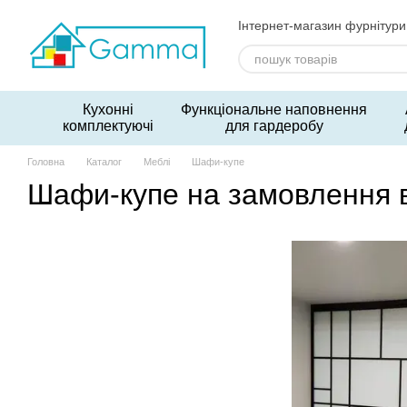
Перейти до основного контенту
Інтернет-магазин фурнітури
Кухонні
Функціональне наповнення
комплектуючі
для гардеробу
Головна
Каталог
Меблі
Шафи-купе
Шафи-купе на замовлення в