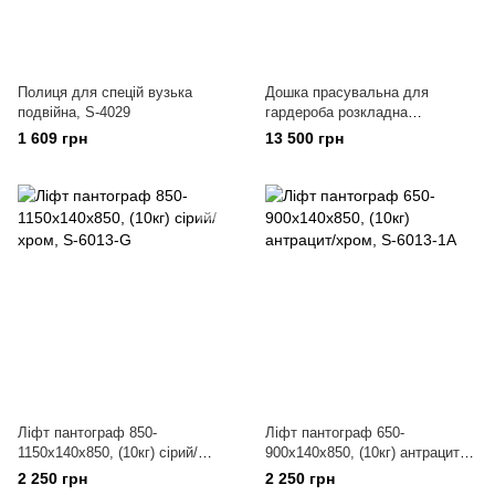
Полиця для cпецій вузька
Дошка прасувальна для
подвійна, S-4029
гардероба розкладна
АНТРАЦИТ,S-6611-A
1 609 грн
13 500 грн
Ліфт пантограф 850-
Ліфт пантограф 650-
1150х140х850, (10кг) сірий/
900х140х850, (10кг) антрацит/
хром, S-6013-G
хром, S-6013-1A
2 250 грн
2 250 грн