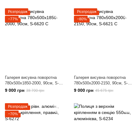
Розпродаж
Розпродаж
−77%
−80%
Галерея висувна поворотна
Галерея висувна поворотна
780х500х1850-2000, 90см, S-
780х500х2000-2150, 90см, S-
6620 С
6621 С
9 000 грн
9 000 грн
38 700 грн
45 675 грн
Розпродаж
−70%