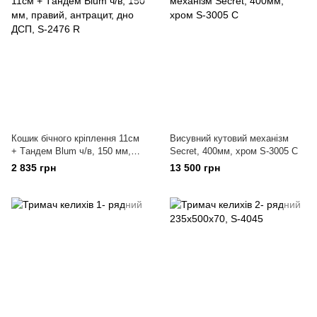
Кошик бічного кріплення 11см
Висувний кутовий механізм
+ Tандем Blum ч/в, 150 мм,
Secret, 400мм, хром S-3005 С
правий, антрацит, дно ДСП, S-
2 835 грн
13 500 грн
2476 R