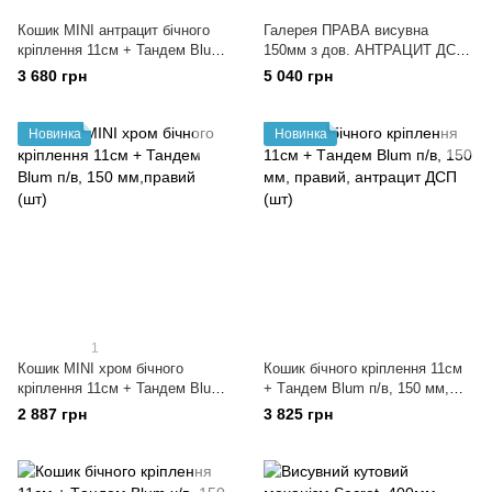
Кошик MINI антрацит бічного
Галерея ПРАВА висувна
кріплення 11см + Тандем Blum
150мм з дов. АНТРАЦИТ ДСП
п/в, 150 мм, правий, S-2317 R
(шт), S-2916-А
3 680 грн
5 040 грн
Новинка
Новинка
1
Кошик MINI хром бічного
Кошик бічного кріплення 11см
кріплення 11см + Тандем Blum
+ Tандем Blum п/в, 150 мм,
п/в, 150 мм,правий (шт)
правий, антрацит ДСП (шт)
2 887 грн
3 825 грн