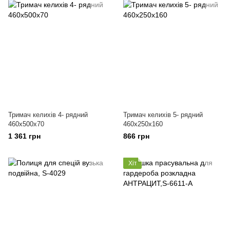
Тримач келихів 4- рядний
Тримач келихів 5- рядний
460х500х70
460х250х160
1 361 грн
866 грн
Хіт