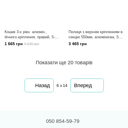
Кошик 3-х рівн. алюмін.,
Полиця з верхнім кріпленням в
бічного кріплення, правий, S-
секцію 550мм, алюмінієва, S-
6272
6234
1 665 грн
3 465 грн
5 535 грн
Показати ще 20 товарів
Назад
Вперед
6
з 14
050 854-59-79