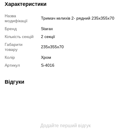
Характеристики
Назва
Тримач келихів 2- рядний 235х355х70
модифікації
Бренд
Starax
Кількість секцій
2 секції
Габарити
235х355х70
товару
Колір
Хром
Артикул
S-4016
Відгуки
Додайте перший відгук