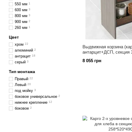
550 мм
1
600 мм
3
800 мм
3
900 мм
2
260 мм
1
Цвет
хром
22
Выдвижная корзина (ка
алюминий
2
антарцит+ДСП, секция 
антрацит
18
8 055 грн
серый
3
Тип монтажа
Правый
22
Левый
20
под мойку
3
боковое универсальное
2
нижнее крепление
12
боковое
2