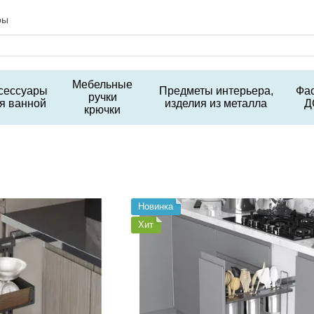
ры
Мебельные
сессуары
Предметы интерьера,
Фа
ручки
я ванной
изделия из металла
Д
крючки
Новинка
Хит