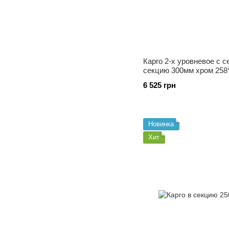
Карго 2-х уровневое с с
секцию 300мм хром 258*
2110 С
6 525 грн
Новинка
Хит