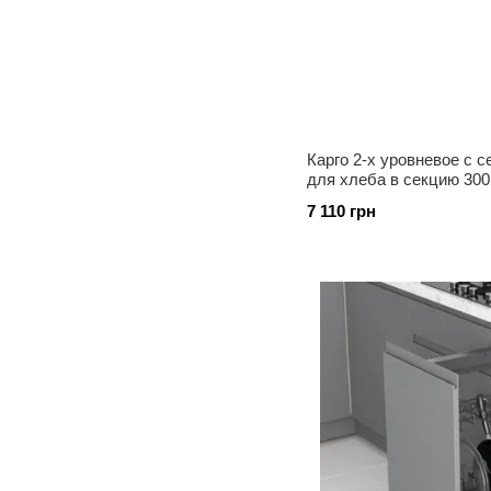
Карго 2-х уровневое с 
для хлеба в секцию 30
258*520*490, S-2130 A
7 110 грн