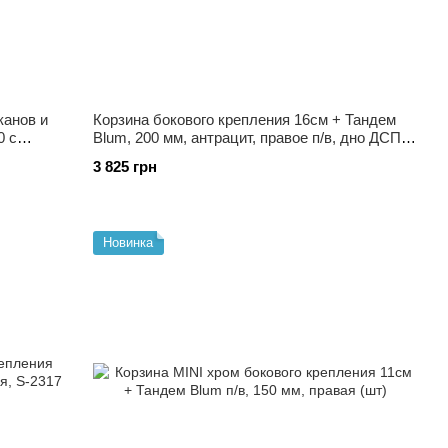
канов и
Корзина бокового крепления 16см + Тандем
0 с
Blum, 200 мм, антрацит, правое п/в, дно ДСП,
S-2487 R, антрацит, Blum п/в
3 825 грн
Новинка