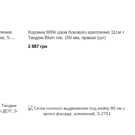
пления
Корзина MINI хром бокового крепления 11см +
ая, S-
Тандем Blum п/в, 150 мм, правая (шт)
2 887 грн