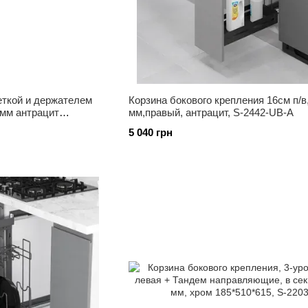
сеткой и держателем
Корзина бокового крепления 16см п/в
0мм антрацит
мм,правый, антрацит, S-2442-UB-А
5 040 грн