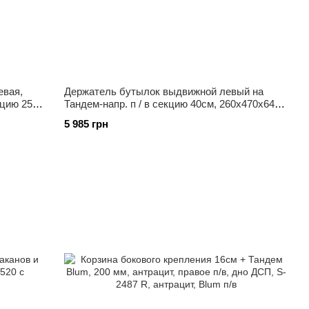
евая,
Держатель бутылок выдвижной левый на
кцию 250
Тандем-напр. п / в секцию 40см, 260х470х640
мм, S-2181 L
5 985 грн