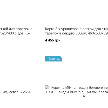
еткой для тарелок в
Карго 2-х уровневое с сеткой для ста
520*490 с дов., S-
тарелок в секцию 550мм, 460х500х52
доводчиком, S-2165-А
4 455 грн
Новинка