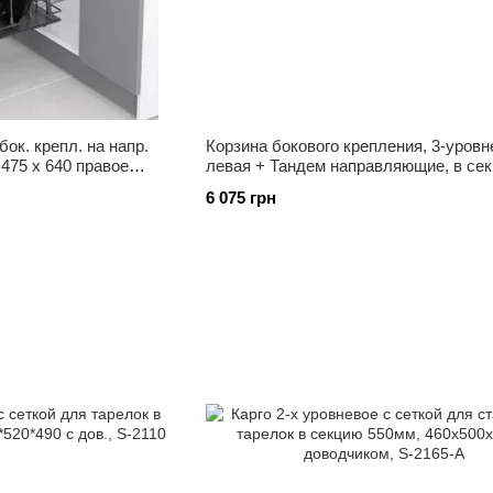
бок. крепл. на напр.
Корзина бокового крепления, 3-уровн
 475 x 640 правое
левая + Тандем направляющие, в се
мм, хром 185*510*615, S-2203
6 075 грн