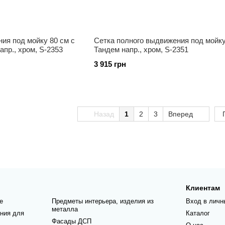
ия под мойку 80 см с
Сетка полного выдвижения под мойку
крепл.фасада, Тандем напр., хром, S-2353
Тандем напр., хром, S-2351
3 915 грн
Назад
1
2
3
Вперед
Клиентам
е
Предметы интерьера, изделия из
Вход в личн
металла
ния для
Каталог
Фасады ДСП