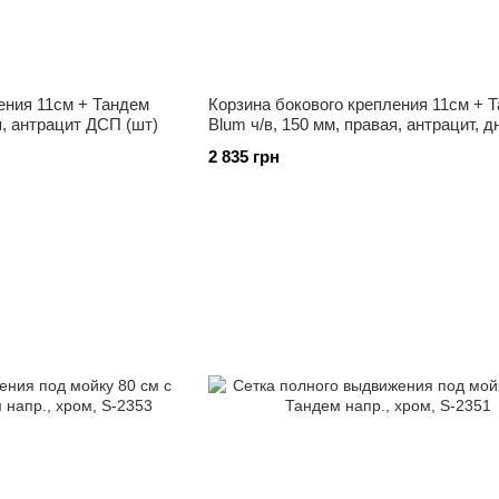
ения 11см + Тандем
Корзина бокового крепления 11см + 
я, антрацит ДСП (шт)
Blum ч/в, 150 мм, правая, антрацит, 
S-2476 R
2 835 грн