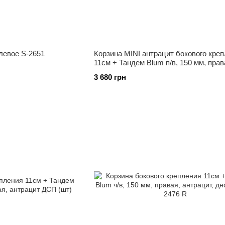
 левое S-2651
Корзина MINI антрацит бокового кре
11см + Тандем Blum п/в, 150 мм, прав
2317 R
3 680 грн