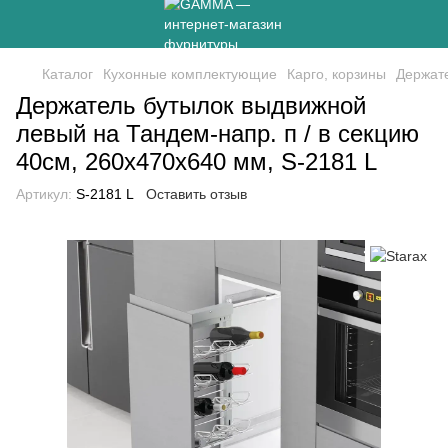
Каталог
Кухонные комплектующие
Карго, корзины
Держате
Держатель бутылок выдвижной
левый на Тандем-напр. п / в секцию
40см, 260х470х640 мм, S-2181 L
Артикул:
S-2181 L
Оставить отзыв