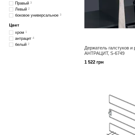
Правый
3
Левый
2
боковое универсальное
3
Цвет
хром
1
антрацит
4
белый
2
Держатель галстуков и 
АНТРАЦИТ, S-6749
1 522 грн