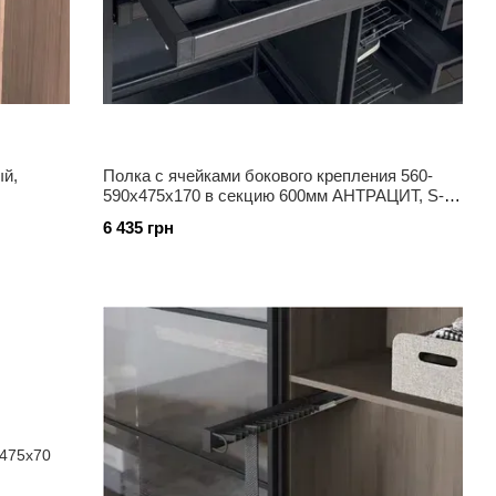
ый,
Полка с ячейками бокового крепления 560-
590х475х170 в секцию 600мм АНТРАЦИТ, S-
6715 А
6 435 грн