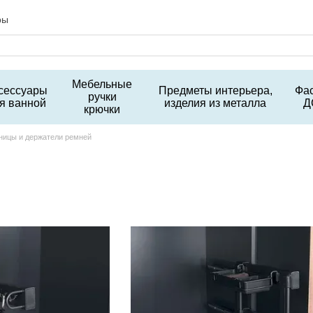
ры
Мебельные
сессуары
Предметы интерьера,
Фа
ручки
я ванной
изделия из металла
Д
крючки
ницы и держатели ремней