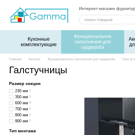
Перейти к основному контенту
Интернет-магазин фурниту
Функциональное
Кухонные
Ак
наполнения для
комплектующие
дл
гардероба
Главная
Каталог
Функциональное наполнения для гардероба
Галстуч
Галстучницы
Размер секции
230 мм
1
350 мм
1
600 мм
2
700 мм
1
800 мм
1
900 мм
1
Тип монтажа