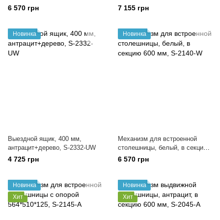
секцию 600 мм, S-2140-A
полного выдвижения, в корпус
6 570 грн
7 155 грн
60см, антрацит, S-2336-P-A
Новинка
Новинка
Выездной ящик, 400 мм,
Механизм для встроенной
антрацит+дерево, S-2332-UW
столешницы, белый, в секцию
600 мм, S-2140-W
4 725 грн
6 570 грн
Новинка
Новинка
Хит
Хит