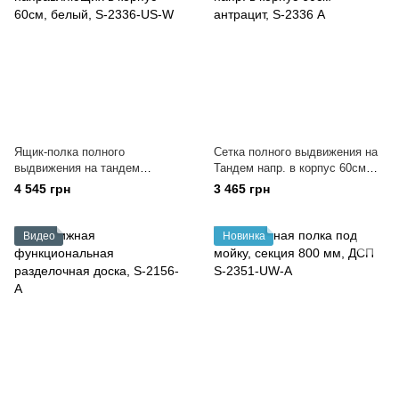
Ящик-полка полного
Сетка полного выдвижения на
выдвижения на тандем
Тандем напр. в корпус 60см
направляющих в корпус 60см,
антрацит, S-2336 А
4 545 грн
3 465 грн
белый, S-2336-US-W
Видео
Новинка