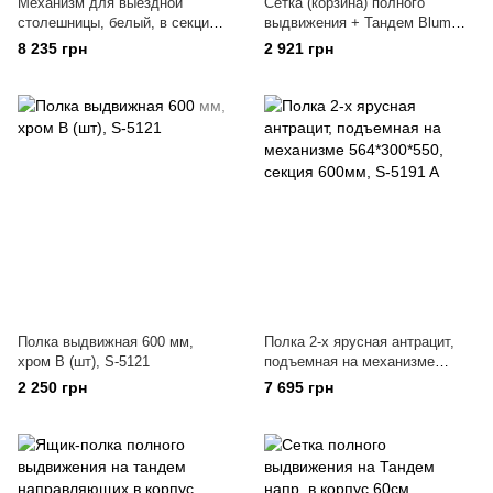
Механизм для выездной
Сетка (корзина) полного
столешницы, белый, в секцию
выдвижения + Тандем Blum
600 мм, S-2045-W
напр. в корпус 350мм, S-2331
8 235 грн
2 921 грн
Полка выдвижная 600 мм,
Полка 2-х ярусная антрацит,
хром В (шт), S-5121
подъемная на механизме
564*300*550, секция 600мм, S-
2 250 грн
7 695 грн
5191 A