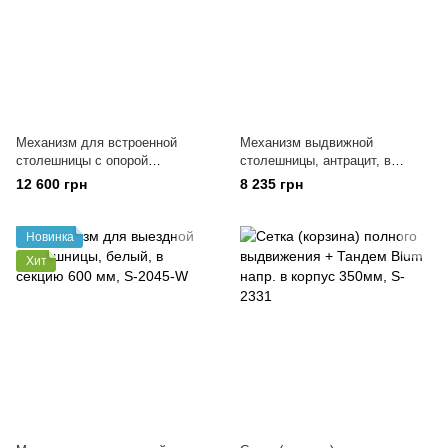
Механизм для встроенной
Механизм выдвижной
столешницы с опорой
столешницы, антрацит, в
564*510*125, S-2145-А
секцию 600 мм, S-2045-A
12 600 грн
8 235 грн
Новинка
Хит