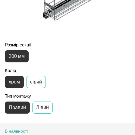
Розмір секції
200 мм
Колір
хром
сірий
Тип монтажу
Правий
Лівий
В наявності