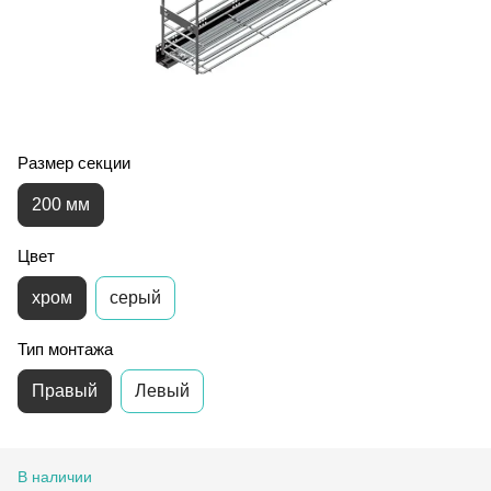
Размер секции
200 мм
Цвет
хром
серый
Тип монтажа
Правый
Левый
В наличии