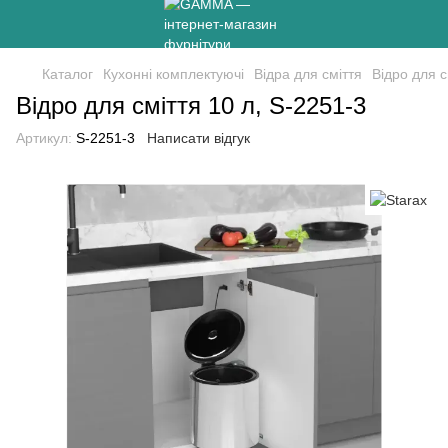
Каталог
Кухонні комплектуючі
Відра для сміття
Відро для с
Відро для сміття 10 л, S-2251-3
Артикул:
S-2251-3
Написати відгук