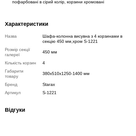
пофарбовані в сірий колір, корзини хромовані
Характеристики
Назва
Шафа-колонна висувна з 4 корзинами в
секцію 450 мм,хром S-1221
Розмір секції
450 мм
галереї
Кількість корзин
4
Габарити
380х510х1250-1400 мм
товару
Бренд
Starax
Артикул
S-1221
Відгуки