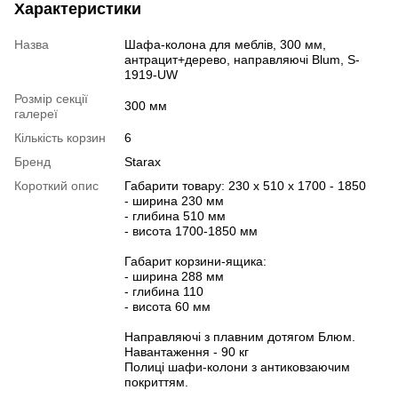
Характеристики
Назва
Шафа-колона для меблів, 300 мм,
антрацит+дерево, направляючі Blum, S-
1919-UW
Розмір секції
300 мм
галереї
Кількість корзин
6
Бренд
Starax
Короткий опис
Габарити товару: 230 x 510 x 1700 - 1850
- ширина 230 мм
- глибина 510 мм
- висота 1700-1850 мм
Габарит корзини-ящика:
- ширина 288 мм
- глибина 110
- висота 60 мм
Направляючі з плавним дотягом Блюм.
Навантаження - 90 кг
Полиці шафи-колони з антиковзаючим
покриттям.