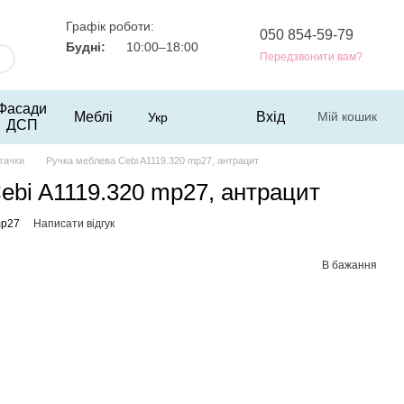
Графік роботи:
050 854-59-79
Будні:
10:00–18:00
Передзвонити вам?
Фасади
Меблі
Вхід
Мій кошик
Укр
ДСП
гачки
Ручка меблева Cebi A1119.320 mp27, антрацит
ebi A1119.320 mp27, антрацит
mp27
Написати відгук
В бажання