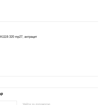
 A1119.320 mp27, антрацит
ар
Увійти за допомогою