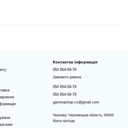
Контактна інформація
нету
050 854-59-79
Замовити дзвінок
050 854-59-79
ставка
050 854-59-79
вернення
gammashop.cv@gmail.com
нформація
Чернівці, Чернівецька область, 58000
тувача
Мапа проїзду
магазин