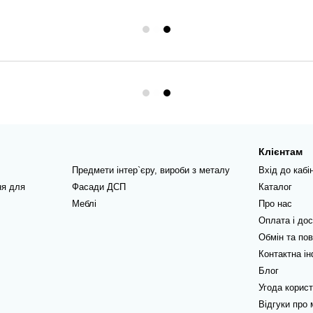
Клієнтам
Предмети інтер`єру, вироби з металу
Вхід до кабі
ня для
Фасади ДСП
Каталог
Меблі
Про нас
Оплата і до
Обмін та по
Контактна і
Блог
Угода корис
Відгуки про 