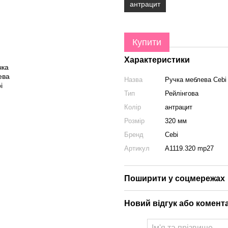
антрацит
Купити
Характеристики
Назва
Ручка меблева Cebi
Тип
Рейлінгова
Колір
антрацит
Розмір
320 мм
Бренд
Cebi
Артикул
A1119.320 mp27
Поширити у соцмережах
Новий відгук або комент