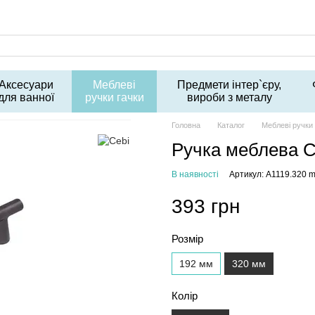
Аксесуари
Меблеві
Предмети інтер`єру,
для ванної
ручки гачки
вироби з металу
Головна
Каталог
Меблеві ручки 
Ручка меблева C
В наявності
Артикул: A1119.320 
393 грн
Розмір
192 мм
320 мм
Колір