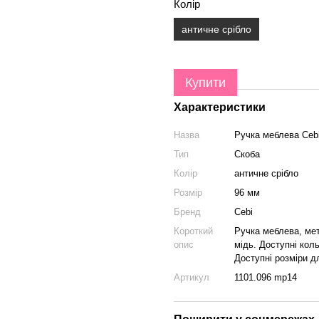
Колір
античне срібло
Купити
Характеристики
Назва
Ручка меблева Cebi
Тип
Скоба
Колір
античне срібло
Розмір
96 мм
Бренд
Cebi
Короткий
Ручка меблева, мет
опис
мідь. Доступні кол
Доступні розміри д
Артикул
1101.096 mp14