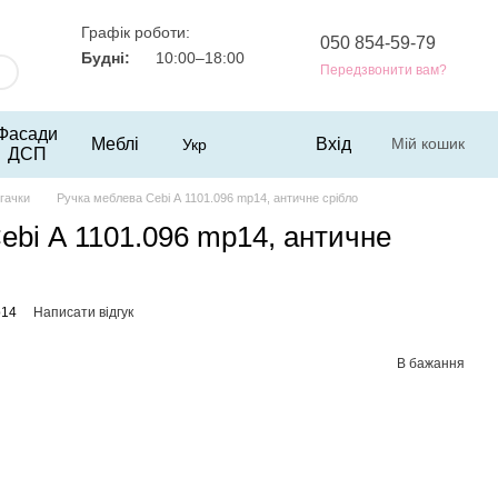
Графік роботи:
050 854-59-79
Будні:
10:00–18:00
Передзвонити вам?
Фасади
Меблі
Вхід
Мій кошик
Укр
ДСП
гачки
Ручка меблева Cebi А 1101.096 mp14, античне срібло
ebi А 1101.096 mp14, античне
p14
Написати відгук
В бажання