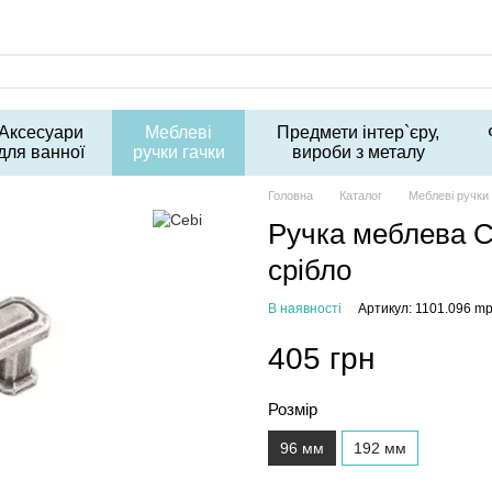
Аксесуари
Меблеві
Предмети інтер`єру,
для ванної
ручки гачки
вироби з металу
Головна
Каталог
Меблеві ручки 
Ручка меблева C
срібло
В наявності
Артикул: 1101.096 m
405 грн
Розмір
96 мм
192 мм