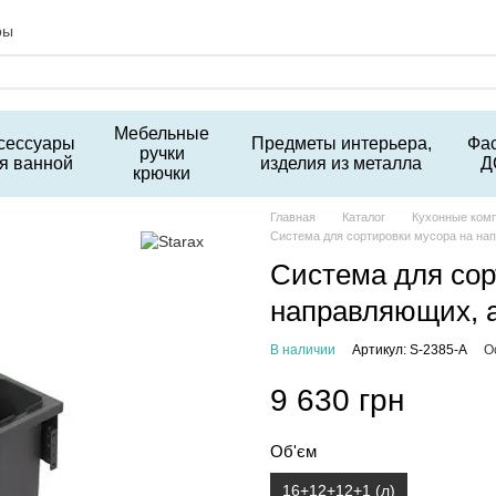
ры
Мебельные
сессуары
Предметы интерьера,
Фа
ручки
я ванной
изделия из металла
Д
крючки
Главная
Каталог
Кухонные ком
Система для сортировки мусора на нап
Система для сор
направляющих, а
В наличии
Артикул: S-2385-A
О
9 630 грн
Об'єм
16+12+12+1 (л)