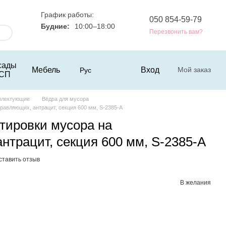
График работы:
050 854-59-79
Будние:
10:00–18:00
Перезвонить вам?
сады
Мебель
Вход
Мой заказ
Рус
СП
плектующие
Вёдра для мусора
равляющих, антрацит, секция 600 мм, S-2385-А
тировки мусора на
нтрацит, секция 600 мм, S-2385-А
ставить отзыв
В желания