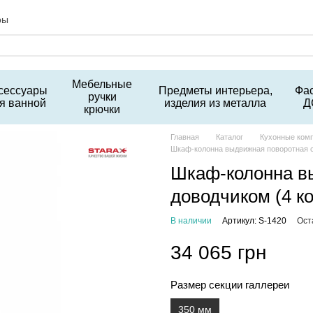
ры
Мебельные
сессуары
Предметы интерьера,
Фа
ручки
я ванной
изделия из металла
Д
крючки
Главная
Каталог
Кухонные ком
Шкаф-колонна выдвижная поворотная с 
Шкаф-колонна в
доводчиком (4 ко
В наличии
Артикул: S-1420
Ост
34 065 грн
Размер секции галлереи
350 мм