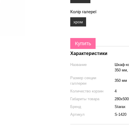
Колір галереї
хром
Купить
Характеристики
Название
Шкаф-ко
350 мм,
Размер секции
350 мм
галлереи
Количество корзин
4
Габариты товара
280х500
Бренд
Starax
Артикул
S-1420