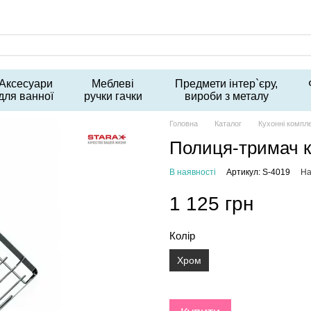
Аксесуари
Меблеві
Предмети інтер`єру,
для ванної
ручки гачки
вироби з металу
Головна
Каталог
Кухонні компл
Полиця-тримач ку
В наявності
Артикул: S-4019
На
1 125 грн
Колір
Хром