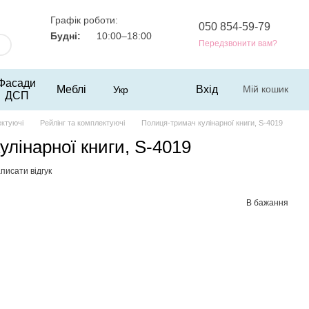
Графік роботи:
050 854-59-79
Будні:
10:00–18:00
Передзвонити вам?
Фасади
Меблі
Вхід
Мій кошик
Укр
ДСП
ектуючі
Рейлінг та комплектуючі
Полиця-тримач кулінарної книги, S-4019
лінарної книги, S-4019
писати відгук
В бажання