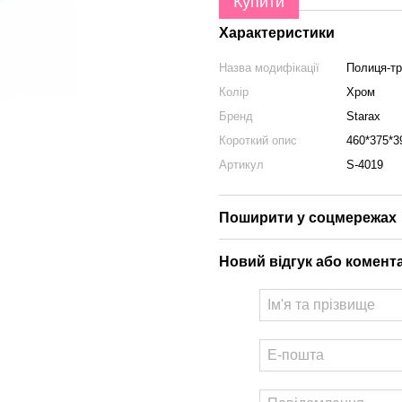
Купити
Характеристики
Назва модифікації
Полиця-тр
Колір
Хром
Бренд
Starax
Короткий опис
460*375*3
Артикул
S-4019
Поширити у соцмережах
Новий відгук або комент