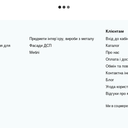
Клієнтам
Предмети інтер`єру, вироби з металу
Вхід до кабі
ня для
Фасади ДСП
Каталог
Меблі
Про нас
Оплата і до
Обмін та по
Контактна і
Блог
Угода корис
Відгуки про 
Ми в соцмер