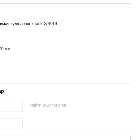
имач кулінарної книги, S-4019
90 мм
ар
Увійти за допомогою