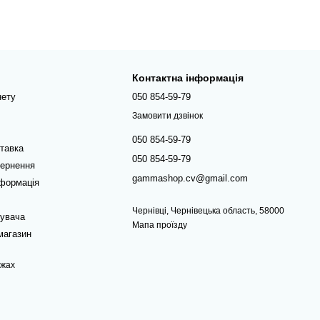
Контактна інформація
нету
050 854-59-79
Замовити дзвінок
050 854-59-79
ставка
050 854-59-79
вернення
gammashop.cv@gmail.com
нформація
Чернівці, Чернівецька область, 58000
тувача
Мапа проїзду
магазин
ежах