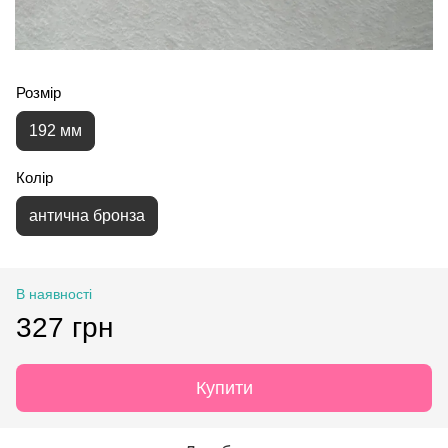
Розмір
192 мм
Колір
антична бронза
В наявності
327 грн
Купити