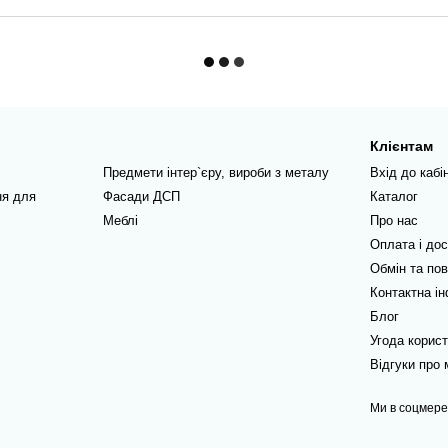
Клієнтам
Предмети інтер`єру, вироби з металу
Вхід до кабі
ня для
Фасади ДСП
Каталог
Меблі
Про нас
Оплата і до
Обмін та по
Контактна і
Блог
Угода корис
Відгуки про 
Ми в соцмер