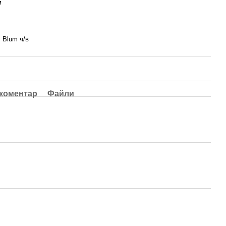
м
, Blum ч/в
 коментар
Файли