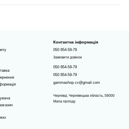
Контактна інформація
нету
050 854-59-79
Замовити дзвінок
050 854-59-79
ставка
050 854-59-79
вернення
gammashop.cv@gmail.com
нформація
Чернівці, Чернівецька область, 58000
тувача
Мапа проїзду
магазин
ежах