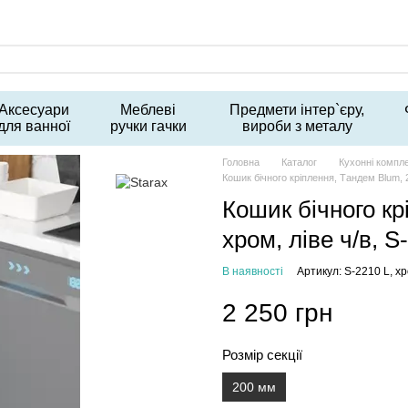
Аксесуари
Меблеві
Предмети інтер`єру,
для ванної
ручки гачки
вироби з металу
Головна
Каталог
Кухонні компл
Кошик бічного кріплення, Тандем Blum, 2
Кошик бічного кр
хром, ліве ч/в, S
В наявності
Артикул: S-2210 L, хр
2 250 грн
Розмір секції
200 мм