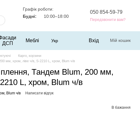
Графік роботи:
050 854-59-79
Будні:
10:00–18:00
Передзвонити вам?
Фасади
Меблі
Вхід
Мій кошик
Укр
ДСП
ектуючі
Карго, корзини
00 мм, хром, ліве ч/в, S-2210 L, хром, Blum ч/в
іплення, Тандем Blum, 200 мм,
-2210 L, хром, Blum ч/в
ом, Blum ч/в
Написати відгук
В бажання