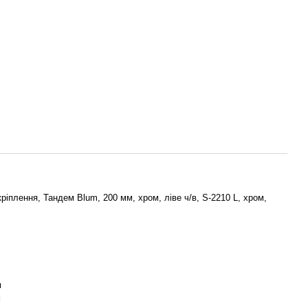
кріплення, Тандем Blum, 200 мм, хром, ліве ч/в, S-2210 L, хром,
м
м