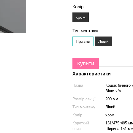
Колір
хром
Тип монтажу
Правий
Лівий
Купити
Характеристики
Назва
Кошик бічного 
Blum ч/в
Розмір секції
200 мм
Тип монтажу
Лівий
Колір
хром
Короткий
151*475*495 м
опис
Ширина 151 м