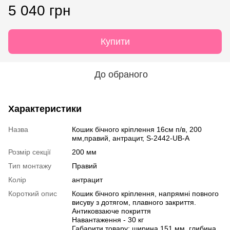
5 040 грн
Купити
До обраного
Характеристики
Назва
Кошик бічного кріплення 16см п/в, 200
мм,правий, антрацит, S-2442-UB-А
Розмір секції
200 мм
Тип монтажу
Правий
Колір
антрацит
Короткий опис
Кошик бічного кріплення, напрямні повного
висуву з дотягом, плавного закриття.
Антиковзаюче покриття
Навантаження - 30 кг
Габарити товару: ширина 151 мм, глибина