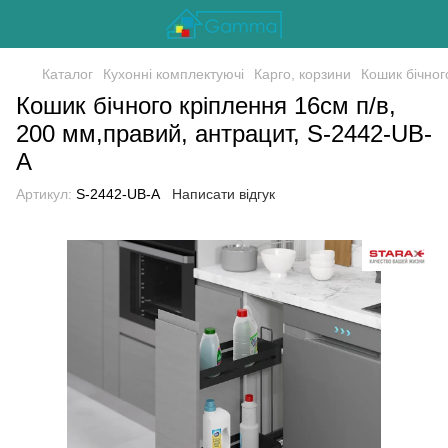
Каталог
Кухонні комплектуючі
Карго, корзини
Кошик бічног
Кошик бічного кріплення 16см п/в,
200 мм,правий, антрацит, S-2442-UB-
А
Артикул:
S-2442-UB-А
Написати відгук