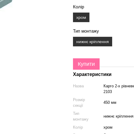
Колір
хром
Тип монтажу
нижнє кріплення
Купити
Характеристики
Назва
Карго 2-х рівне
2103
Розмір
450 мм
секції
Тип
нижнє кріплення
монтажу
Колір
хром