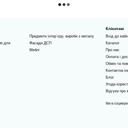
Клієнтам
Предмети інтер`єру, вироби з металу
Вхід до кабі
ня для
Фасади ДСП
Каталог
Меблі
Про нас
Оплата і до
Обмін та по
Контактна і
Блог
Угода корис
Відгуки про 
Ми в соцмер