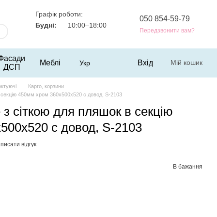
Графік роботи:
050 854-59-79
Будні:
10:00–18:00
Передзвонити вам?
Фасади
Меблі
Вхід
Мій кошик
Укр
ДСП
ектуючі
Карго, корзини
в секцію 450мм хром 360х500х520 с довод, S-2103
е з сіткою для пляшок в секцію
500х520 с довод, S-2103
писати відгук
В бажання