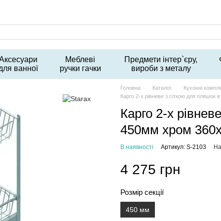
Аксесуари
Меблеві
Предмети інтер`єру,
для ванної
ручки гачки
вироби з металу
Головна
Каталог
Кухонні компл
Карго 2-х рівневе з сіткою для пляшок 
Карго 2-х рівнев
450мм хром 360х
В наявності
Артикул: S-2103
На
4 275 грн
Розмір секції
450 мм