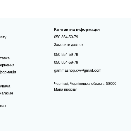
Контактна інформація
нету
050 854-59-79
Замовити дзвінок
050 854-59-79
ставка
050 854-59-79
вернення
gammashop.cv@gmail.com
нформація
Чернівці, Чернівецька область, 58000
тувача
Мапа проїзду
магазин
ежах