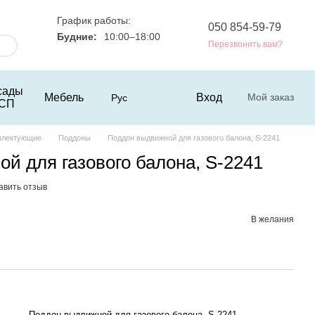
График работы:
050 854-59-79
Будние:
10:00–18:00
Перезвонить вам?
сады
Мебель
Вход
Мой заказ
Рус
СП
плектующие
Поддоны
Поддон выдвижной для газового балона, S-2241
й для газового балона, S-2241
авить отзыв
В желания
Поддон выдвижной для газового балона, S-2241