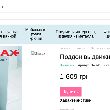
ры
Мебельные
сессуары
Предметы интерьера,
Фа
ручки
я ванной
изделия из металла
Д
крючки
Главная
Каталог
Кухонные ком
Поддон выдвижно
В наличии
Артикул: S-2241
Ост
1 609 грн
Купить
Характеристики
Название