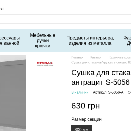
ры
Мебельные
сессуары
Предметы интерьера,
Фа
ручки
я ванной
изделия из металла
Д
крючки
Главная
Каталог
Кухонные ком
Сушка для стаканов/кружек в секцию 8
Сушка для стака
антрацит S-5056
В наличии
Артикул: S-5056-А
О
630 грн
Размер секции
800 мм