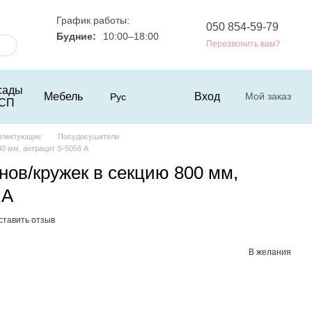
График работы:
050 854-59-79
Будние:
10:00–18:00
Перезвонить вам?
сады
Мебель
Вход
Мой заказ
Рус
СП
плектующие
Посудосушители
00 мм, антрацит S-5056 А
нов/кружек в секцию 800 мм,
 А
ставить отзыв
В желания