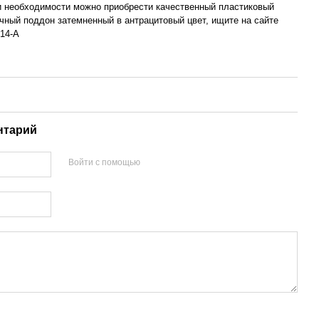
 необходимости можно приобрести качественный пластиковый
чный поддон затемненный в антрацитовый цвет, ищите на сайте
214-A
нтарий
Войти с помощью