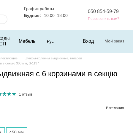
График работы:
050 854-59-79
Будние:
10:00–18:00
Перезвонить вам?
сады
Мебель
Вход
Мой заказ
Рус
СП
плектующие
Шкафы-колонны выдвижные, галереи
 в секцію 300 мм, S-1137
движная с 6 корзинами в секцію
1 отзыв
В желания
м
450 мм