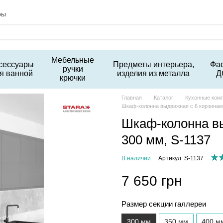
ры
Мебельные
сессуары
Предметы интерьера,
Фа
ручки
я ванной
изделия из металла
Д
крючки
Главная
Каталог
Кухонные ком
Шкаф-колонна выдвижная с 6 корзинами
Шкаф-колонна вы
300 мм, S-1137
В наличии
Артикул: S-1137
7 650 грн
Размер секции галлереи
300 мм
350 мм
400 м