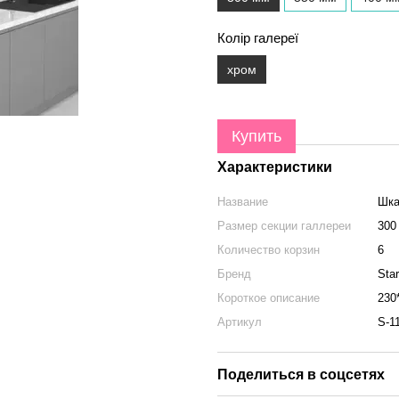
Колір галереї
хром
Купить
Характеристики
Название
Шка
Размер секции галлереи
300
Количество корзин
6
Бренд
Sta
Короткое описание
230
Артикул
S-1
Поделиться в соцсетях