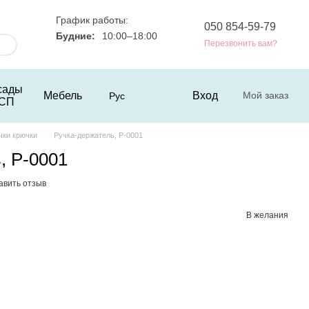
График работы:
050 854-59-79
Будние:
10:00–18:00
Перезвонить вам?
сады
Мебель
Вход
Мой заказ
Рус
СП
чки крючки
Ручка-держатель, Р-0001
, Р-0001
авить отзыв
В желания