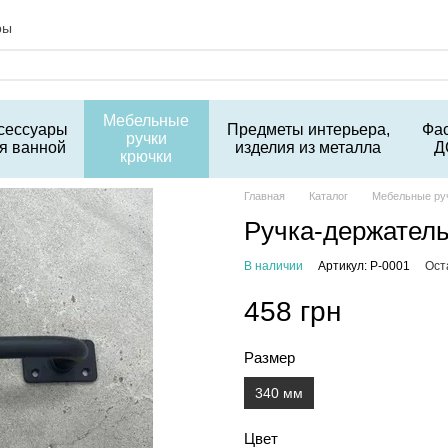
ры
Мебельные
сессуары
Предметы интерьера,
Фа
ручки
я ванной
изделия из металла
Д
крючки
Главная
Каталог
Мебельные ру
Ручка-держатель
В наличии
Артикул: Р-0001
Ост
458 грн
Размер
340 мм
Цвет