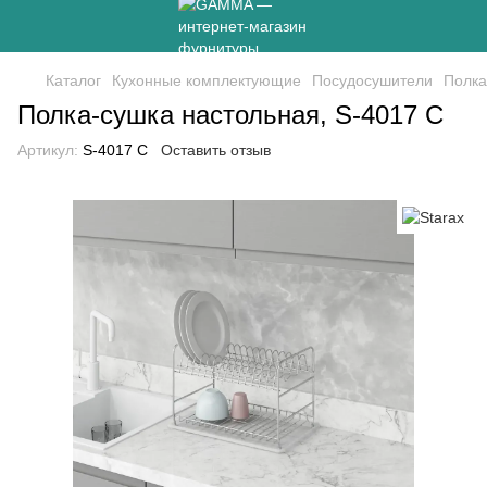
Каталог
Кухонные комплектующие
Посудосушители
Полка
Полка-сушка настольная, S-4017 С
Артикул:
S-4017 С
Оставить отзыв