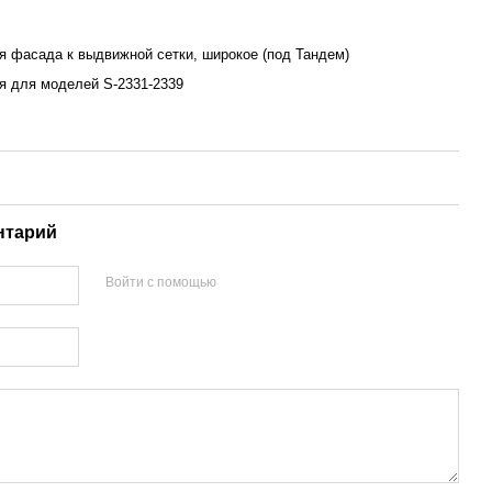
я фасада к выдвижной сетки, широкое (под Тандем)
я для моделей S-2331-2339
нтарий
Войти с помощью