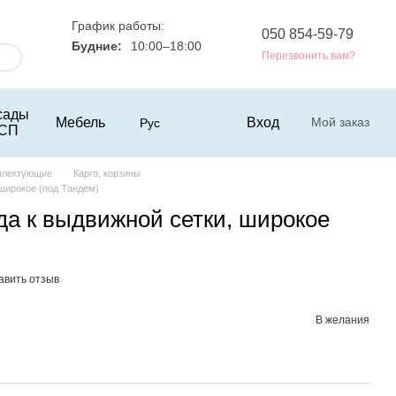
График работы:
050 854-59-79
Будние:
10:00–18:00
Перезвонить вам?
сады
Мебель
Вход
Мой заказ
Рус
СП
плектующие
Карго, корзины
широкое (под Тандем)
а к выдвижной сетки, широкое
авить отзыв
В желания