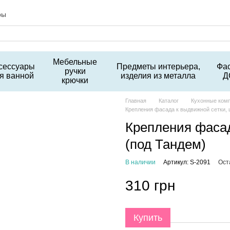
ры
Мебельные
сессуары
Предметы интерьера,
Фа
ручки
я ванной
изделия из металла
Д
крючки
Главная
Каталог
Кухонные ком
Крепления фасада к выдвижной сетки, 
Крепления фасад
(под Тандем)
В наличии
Артикул: S-2091
Ост
310 грн
Купить