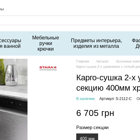
ры
Мебельные
сессуары
Предметы интерьера,
Фа
ручки
я ванной
изделия из металла
Д
крючки
Главная
Каталог
Кухонные ком
Карго-сушка 2-х уровневое с сеткой дл
Карго-сушка 2-х 
секцию 400мм хр
В наличии
Артикул: S-2112-C
О
6 705 грн
Размер секции
400 мм