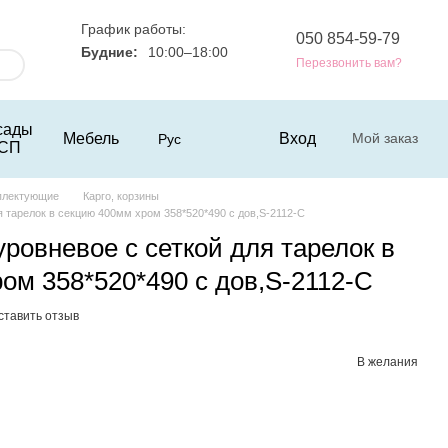
График работы:
050 854-59-79
Будние:
10:00–18:00
Перезвонить вам?
сады
Мебель
Вход
Мой заказ
Рус
СП
плектующие
Карго, корзины
я тарелок в секцию 400мм хром 358*520*490 с дов,S-2112-С
уровневое с сеткой для тарелок в
ом 358*520*490 с дов,S-2112-С
ставить отзыв
В желания