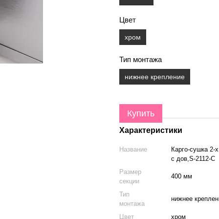
Цвет
хром
Тип монтажа
нижнее крепление
Купить
Характеристики
Название
Карго-сушка 2-
с дов,S-2112-С
Размер
400 мм
секции
Тип
нижнее креплен
монтажа
Цвет
хром