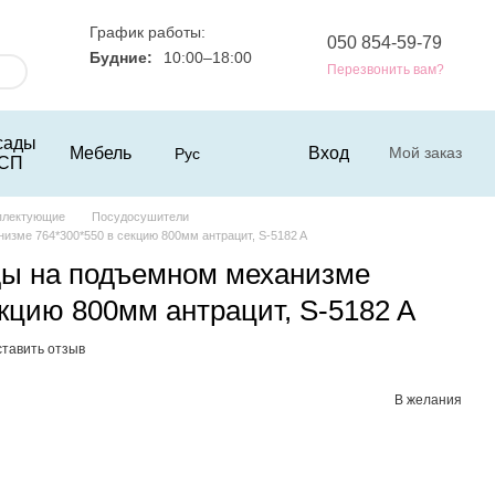
График работы:
050 854-59-79
Будние:
10:00–18:00
Перезвонить вам?
сады
Мебель
Вход
Мой заказ
Рус
СП
плектующие
Посудосушители
изме 764*300*550 в секцию 800мм антрацит, S-5182 A
ды на подъемном механизме
екцию 800мм антрацит, S-5182 A
тавить отзыв
В желания