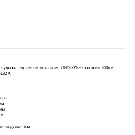
осуды на подъемном механизме 764*300*550 в секцию 800мм
5182 A
ара:
мм
 мм
мм
 нагрузка - 5 кг