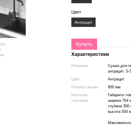
Цвет
Антрацит
Купить
Характеристики
Название
Сушка для п
антрацит, S-
Цвет
Антрацит
Размер секции
800 мм
Короткое
Габариты тов
описание
ширина 764 
глубина 300
высота 550 
Максимальная