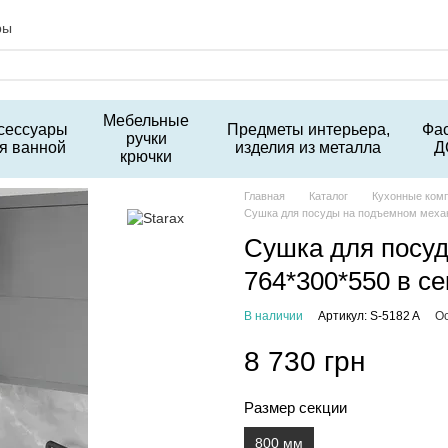
ры
Мебельные
сессуары
Предметы интерьера,
Фа
ручки
я ванной
изделия из металла
Д
крючки
Главная
Каталог
Кухонные ком
Сушка для посуды на подъемном механ
Сушка для посу
764*300*550 в с
В наличии
Артикул: S-5182 A
Ос
8 730 грн
Размер секции
800 мм