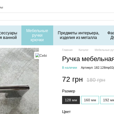
ры
Мебельные
сессуары
Предметы интерьера,
Фа
ручки
я ванной
изделия из металла
Д
крючки
Главная
Каталог
Мебельные ру
Ручка мебельная
В наличии
Артикул: 182.128mp02
72 грн
180 грн
Размер
128 мм
160 мм
192 м
Цвет