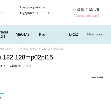
График работы:
050 854-59-79
Будние:
10:00–18:00
Перезвонить вам?
сады
Мебель
Вход
Мой заказ
Рус
СП
чки крючки
Ручка мебельная 182.128mp02pl15
 182.128mp02pl15
pl15.
Оставить отзыв
В желания
м