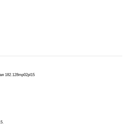
ая 182.128mp02pl15
5.