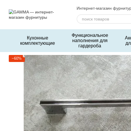
Перейти к основному контенту
Интернет-магазин фурниту
Функциональное
Кухонные
Ак
наполнения для
комплектующие
дл
гардероба
−60%