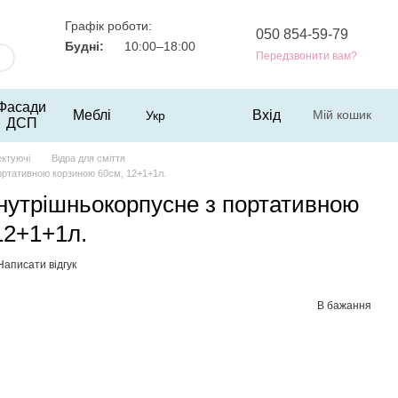
Графік роботи:
050 854-59-79
Будні:
10:00–18:00
Передзвонити вам?
Фасади
Меблі
Вхід
Мій кошик
Укр
ДСП
ектуючі
Відра для сміття
ортативною корзиною 60см, 12+1+1л.
внутрішньокорпусне з портативною
12+1+1л.
Написати відгук
В бажання