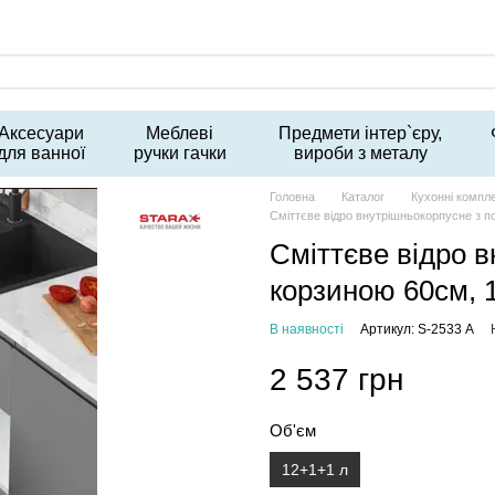
Аксесуари
Меблеві
Предмети інтер`єру,
для ванної
ручки гачки
вироби з металу
Головна
Каталог
Кухонні компл
Сміттєве відро внутрішньокорпусне з п
Сміттєве відро 
корзиною 60см, 
В наявності
Артикул: S-2533 А
2 537 грн
Об'єм
12+1+1 л