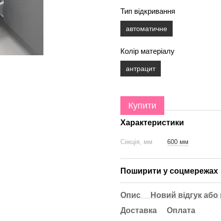
Тип відкривання
автоматичне
Колір матеріалу
антрацит
Купити
Характеристики
Секція, мм
600 мм
Поширити у соцмережах
Опис
Новий відгук або
Доставка
Оплата